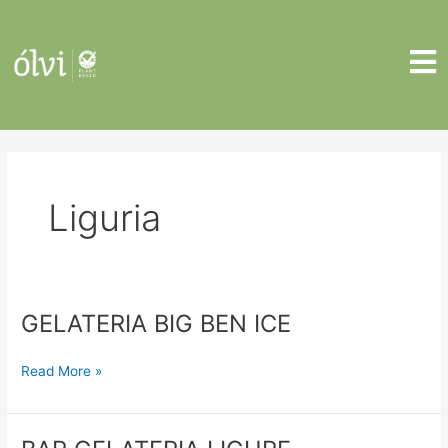
Skip
to
content
Liguria
GELATERIA BIG BEN ICE
GELATERIA
BIG
BEN
Read More »
ICE
BAR