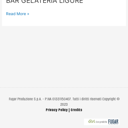
BAR GELATERIA LIGURE
GELATERIA
LIGURE
Read More »
Fugar Produzione S.p.A. - P.IVA 01331150407. Tutti i diritti riservati Copyright ©
2023
Privacy Policy
|
Credits