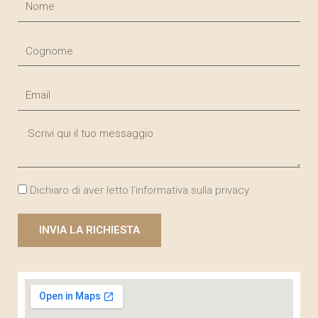
o
m
C
e
o
g
E
n
m
o
a
m
M
i
e
e
l
s
s
p
Dichiaro di aver letto l'informativa sulla
privacy
a
r
g
i
e
INVIA LA RICHIESTA
v
a
c
y