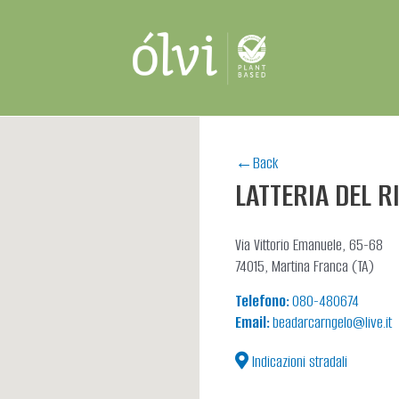
←Back
LATTERIA DEL R
Via Vittorio Emanuele, 65-68
74015, Martina Franca (TA)
Telefono:
080-480674
Email:
beadarcarngelo@live.it
Indicazioni stradali